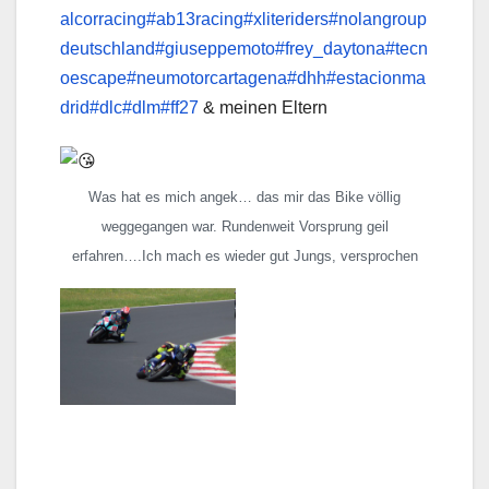
alcorracing
#ab13racing
#xliteriders
#nolangroup
deutschland
#giuseppemoto
#frey_daytona
#tecn
oescape
#neumotorcartagena
#dhh
#estacionma
drid
#dlc
#dlm
#ff27
& meinen Eltern
Was hat es mich angek… das mir das Bike völlig
weggegangen war. Rundenweit Vorsprung geil
erfahren….Ich mach es wieder gut Jungs, versprochen