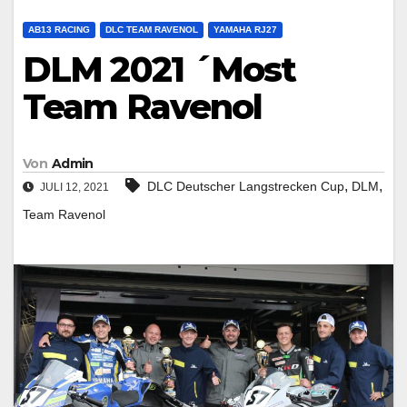
AB13 RACING
DLC TEAM RAVENOL
YAMAHA RJ27
DLM 2021 ´Most
Team Ravenol
Von
Admin
,
,
DLC Deutscher Langstrecken Cup
DLM
JULI 12, 2021
Team Ravenol