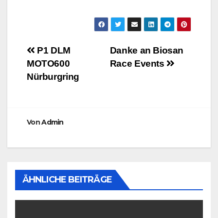
Beitragsnavigation
P1 DLM
Danke an Biosan
MOTO600
Race Events
Nürburgring
Von
Admin
ÄHNLICHE BEITRÄGE