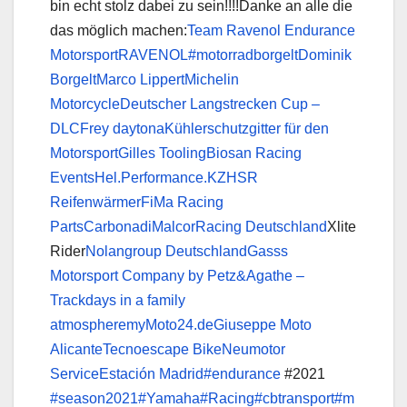
bin echt stolz dabei zu sein!!!!Danke an alle die
das möglich machen:
Team Ravenol Endurance
Motorsport
RAVENOL
#motorradborgelt
Dominik
Borgelt
Marco Lippert
Michelin
Motorcycle
Deutscher Langstrecken Cup –
DLC
Frey daytona
Kühlerschutzgitter für den
Motorsport
Gilles Tooling
Biosan Racing
Events
Hel.Performance.KZ
HSR
Reifenwärmer
FiMa Racing
Parts
Carbonadi
MalcorRacing Deutschland
Xlite
Rider
Nolangroup Deutschland
Gasss
Motorsport Company by Petz&Agathe –
Trackdays in a family
atmosphere
myMoto24.de
Giuseppe Moto
Alicante
Tecnoescape Bike
Neumotor
Service
Estación Madrid
#endurance
#2021
#season2021
#Yamaha
#Racing
#cbtransport
#m